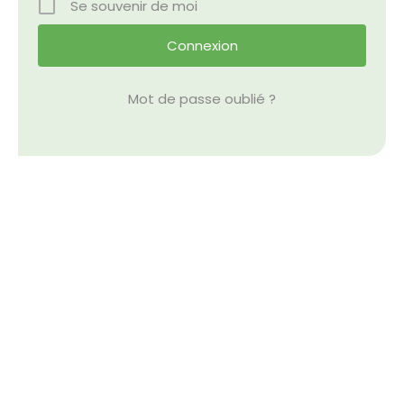
Se souvenir de moi
Nos Événements
Nous Contacter
Mot de passe oublié ?
Devenir Bénévole
Faire Un Don
Connexion-membre