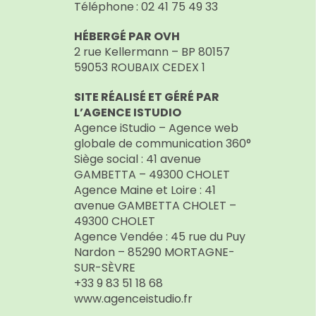
Téléphone : 02 41 75 49 33
Nos Événements
HÉBERGÉ PAR OVH
2 rue Kellermann – BP 80157
Nous Contacter
59053 ROUBAIX CEDEX 1
SITE RÉALISÉ ET GÉRÉ PAR
Devenir Bénévole
L’AGENCE ISTUDIO
Agence iStudio – Agence web
globale de communication 360°
Faire Un Don
Siège social : 41 avenue
GAMBETTA – 49300 CHOLET
Agence Maine et Loire : 41
Connexion-membre
avenue GAMBETTA CHOLET –
49300 CHOLET
Agence Vendée : 45 rue du Puy
Nardon – 85290 MORTAGNE-
SUR-SÈVRE
+33 9 83 51 18 68
www.agenceistudio.fr