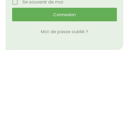
Se souvenir de moi
Nos Événements
Nous Contacter
Mot de passe oublié ?
Devenir Bénévole
Faire Un Don
Connexion-membre