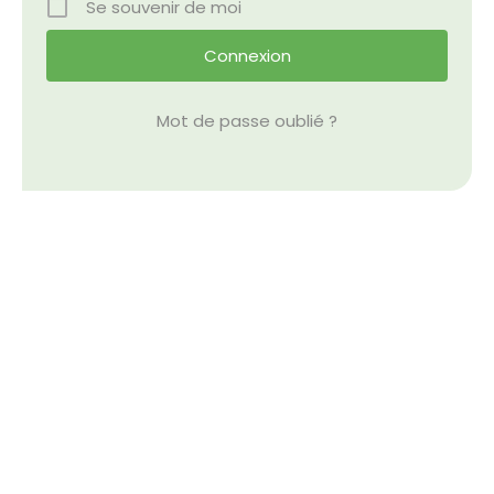
Se souvenir de moi
Nos Événements
Nous Contacter
Mot de passe oublié ?
Devenir Bénévole
Faire Un Don
Connexion-membre