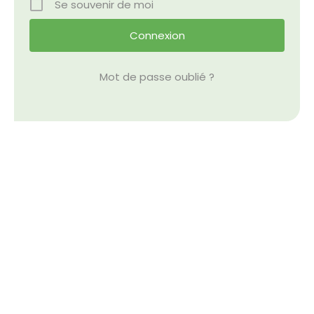
Se souvenir de moi
Nos Événements
Nous Contacter
Mot de passe oublié ?
Devenir Bénévole
Faire Un Don
Connexion-membre