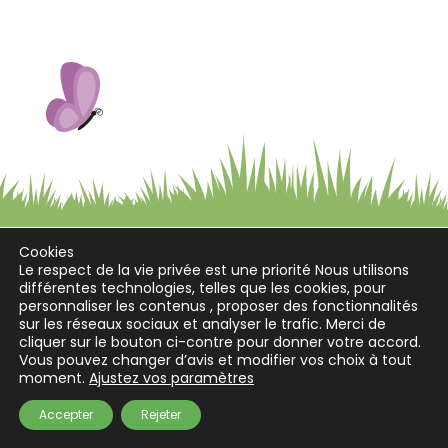
Nous Contacter
Devenir Bénévole
Faire Un Don
ntions légales
–
RGPD
–
Création Agence iStudio
Cookies
Connexion-membre
Le respect de la vie privée est une priorité Nous utilisons
différentes technologies, telles que les cookies, pour
personnaliser les contenus , proposer des fonctionnalités
sur les réseaux sociaux et analyser le trafic. Merci de
cliquer sur le bouton ci-contre pour donner votre accord.
Vous pouvez changer d’avis et modifier vos choix à tout
moment.
Ajustez vos paramètres
Accepter
Rejeter