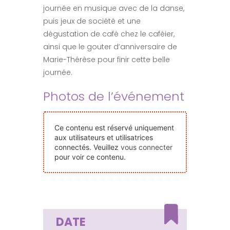
journée en musique avec de la danse,
Nos Événements
puis jeux de société et une
dégustation de café chez le caféier,
Nous Contacter
ainsi que le gouter d’anniversaire de
Marie-Thérèse pour finir cette belle
journée.
Devenir Bénévole
Photos de l’événement
Faire Un Don
Ce contenu est réservé uniquement
aux utilisateurs et utilisatrices
Connexion-membre
connectés. Veuillez
vous connecter
pour voir ce contenu.
DATE