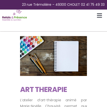
Passer
23 rue Trémolière – 49300 CHOLET 02 41 75 49 33
au
contenu
Tog
Nav
Accueil
L’Association
La Plateforme des aidants
La Maison Papillons – Accueil de jour
ART THERAPIE
Pour Qui ?
L’atelier d’art-thérapie animé par
Marie-Noëlle Chauviré permet aux