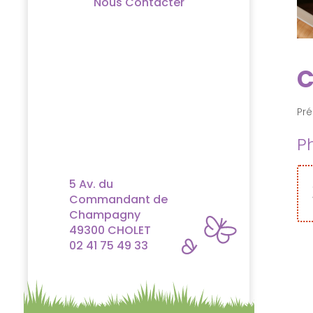
Nous Contacter
C
Pré
P
5 Av. du
Commandant de
Champagny
49300 CHOLET
02 41 75 49 33