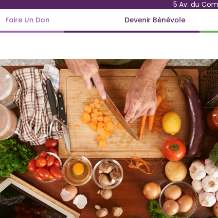
5 Av. du Co
Faire Un Don
Devenir Bénévole