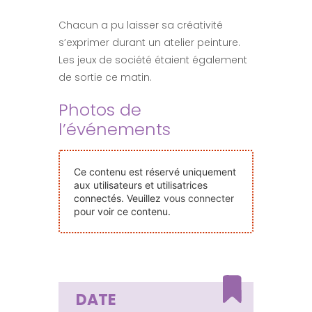
Nos Événements
Chacun a pu laisser sa créativité
s’exprimer durant un atelier peinture.
Nous Contacter
Les jeux de société étaient également
de sortie ce matin.
Devenir Bénévole
Photos de
l’événements
Faire Un Don
Ce contenu est réservé uniquement
aux utilisateurs et utilisatrices
Connexion-membre
connectés. Veuillez
vous connecter
pour voir ce contenu.
DATE