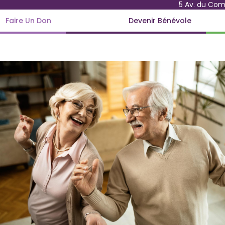
5 Av. du Co
Faire Un Don
Devenir Bénévole