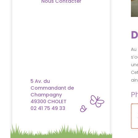
Nous Contacter
D
Au 
s’
une
Cet
ain
5 Av. du
Commandant de
P
Champagny
49300 CHOLET
02 41 75 49 33