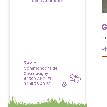
Nous Contacter
G
Auj
P
5 Av. du
Commandant de
Champagny
49300 CHOLET
02 41 75 49 33