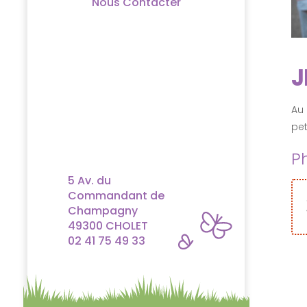
Nous Contacter
J
Au
pet
P
5 Av. du
Commandant de
Champagny
49300 CHOLET
02 41 75 49 33