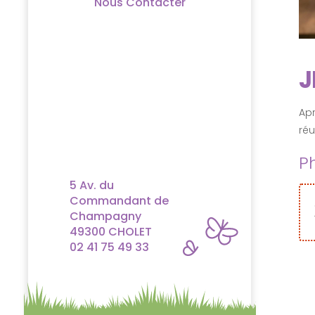
Nous Contacter
J
Apr
réu
P
5 Av. du
Commandant de
Champagny
49300 CHOLET
02 41 75 49 33