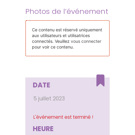
Nos Événements
Photos de l’événement
Nous Contacter
Ce contenu est réservé uniquement
aux utilisateurs et utilisatrices
connectés. Veuillez
vous connecter
Devenir Bénévole
pour voir ce contenu.
Faire Un Don
DATE
Connexion-membre
5 juillet 2023
HEURE