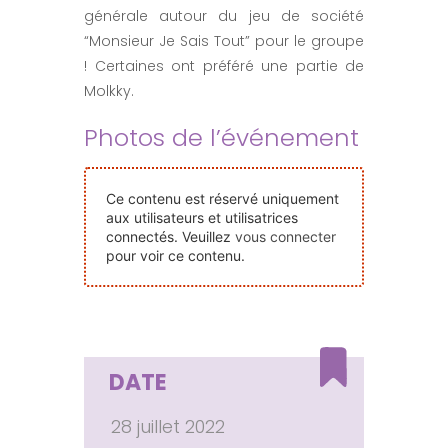
générale autour du jeu de société
Nos Événements
“Monsieur Je Sais Tout” pour le groupe
! Certaines ont préféré une partie de
Nous Contacter
Molkky.
Photos de l’événement
Devenir Bénévole
Ce contenu est réservé uniquement
Faire Un Don
aux utilisateurs et utilisatrices
connectés. Veuillez
vous connecter
pour voir ce contenu.
Connexion-membre
DATE
28 juillet 2022