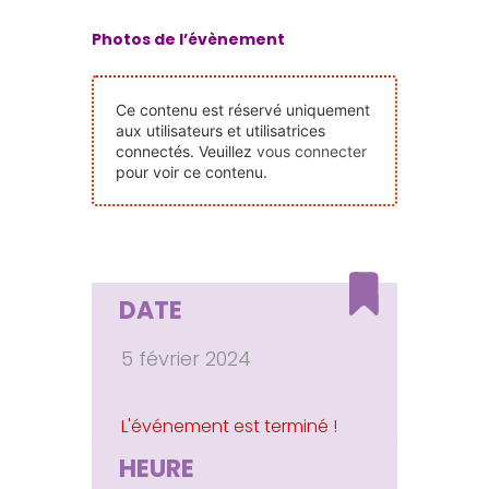
Nos Événements
Photos de l’évènement
Nous Contacter
Ce contenu est réservé uniquement
aux utilisateurs et utilisatrices
connectés. Veuillez
vous connecter
Devenir Bénévole
pour voir ce contenu.
Faire Un Don
DATE
Connexion-membre
5 février 2024
HEURE