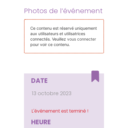
Nos Événements
Photos de l’événement
Nous Contacter
Ce contenu est réservé uniquement
aux utilisateurs et utilisatrices
connectés. Veuillez
vous connecter
Devenir Bénévole
pour voir ce contenu.
Faire Un Don
DATE
Connexion-membre
13 octobre 2023
HEURE