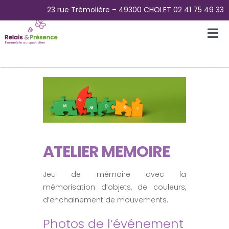
Passer
23 rue Trémolière – 49300 CHOLET 02 41 75 49 33
au
contenu
Tog
Nav
Accueil
L’Association
La Plateforme des aidants
ATELIER MEMOIRE
La Maison Papillons – Accueil de jour
Jeu de mémoire avec la
mémorisation d’objets, de couleurs,
d’enchainement de mouvements.
Pour Qui ?
Photos de l’événement