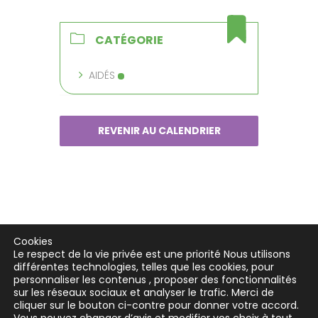
CATÉGORIE
AIDÉS
REVENIR AU CALENDRIER
Cookies
Le respect de la vie privée est une priorité Nous utilisons
différentes technologies, telles que les cookies, pour
personnaliser les contenus , proposer des fonctionnalités
sur les réseaux sociaux et analyser le trafic. Merci de
cliquer sur le bouton ci-contre pour donner votre accord.