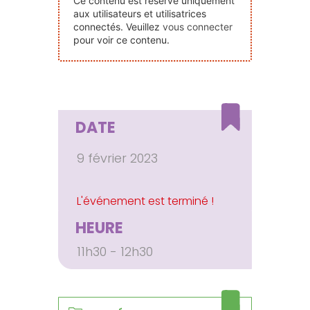
Ce contenu est réservé uniquement
Nos Événements
aux utilisateurs et utilisatrices
connectés. Veuillez
vous connecter
pour voir ce contenu.
Nous Contacter
Devenir Bénévole
DATE
Faire Un Don
9 février 2023
Connexion-membre
HEURE
11h30 - 12h30