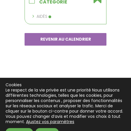
CATÉGORIE
AIDÉS
REVENIR AU CALENDRIER
Cookies
Le respect de la vie privée est une priorité Nous utilisons
différentes technologies, telles que les cookies, pour
personnaliser les contenus , proposer des fonctionnalités
sur les réseaux sociaux et analyser le trafic. Merci de
cliquer sur le bouton ci-contre pour donner votre accord.
Vous pouvez changer d’avis et modifier vos choix à tout
moment.
Ajustez vos paramètres