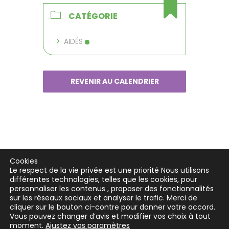
CATÉGORIE
AIDÉS
REVENIR AU CALENDRIER
Cookies
Le respect de la vie privée est une priorité Nous utilisons
différentes technologies, telles que les cookies, pour
personnaliser les contenus , proposer des fonctionnalités
sur les réseaux sociaux et analyser le trafic. Merci de
cliquer sur le bouton ci-contre pour donner votre accord.
Vous pouvez changer d’avis et modifier vos choix à tout
moment.
Ajustez vos paramètres