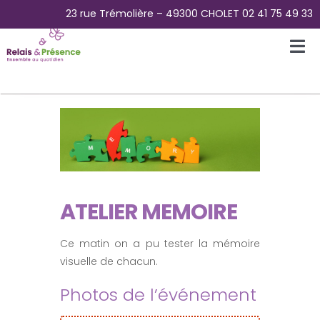
Passer
23 rue Trémolière – 49300 CHOLET 02 41 75 49 33
au
contenu
Tog
Nav
Accueil
L’Association
La Plateforme des aidants
ATELIER MEMOIRE
La Maison Papillons – Accueil de jour
Ce matin on a pu tester la mémoire
visuelle de chacun.
Pour Qui ?
Photos de l’événement