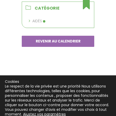
CATÉGORIE
AIDÉS
REVENIR AU CALENDRIER
Cookies
Le respect de la vie privée est une priorité Nous utilisons
différentes technologies, telles que les cookies, pour
personnaliser les contenus , proposer des fonctionnalités
sur les réseaux sociaux et analyser le trafic. Merci de
cliquer sur le bouton ci-contre pour donner votre accord.
Vous pouvez changer d’avis et modifier vos choix à tout
moment.
Ajustez vos paramètres