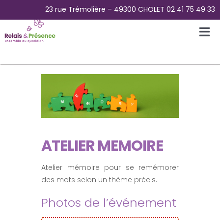
Passer
23 rue Trémolière – 49300 CHOLET 02 41 75 49 33
au
contenu
Tog
Nav
Accueil
L’Association
La Plateforme des aidants
ATELIER MEMOIRE
La Maison Papillons – Accueil de jour
Atelier mémoire pour se remémorer
des mots selon un thème précis.
Pour Qui ?
Photos de l’événement