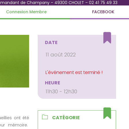
mmandant de Champany – 49300 CHOLET – 02 41 75 49 33
Connexion Membre
FACEBOOK
DATE
11 août 2022
HEURE
11h30 - 12h30
CATÉGORIE
illies ont été
leur mémoire.