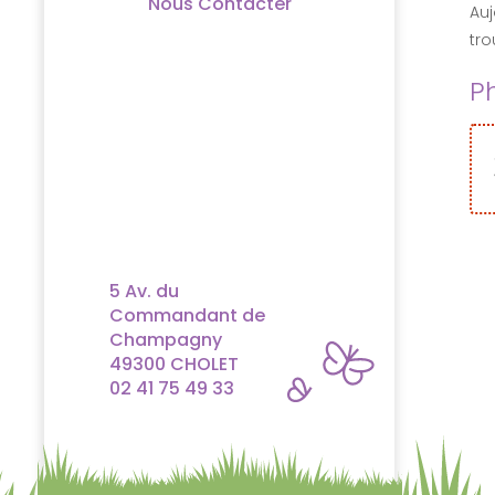
Nous Contacter
Au
tro
P
5 Av. du
Commandant de
Champagny
49300 CHOLET
02 41 75 49 33