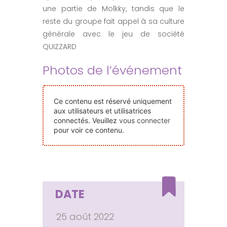
Nos Événements
une partie de Molkky, tandis que le
reste du groupe fait appel à sa culture
générale avec le jeu de société
Nous Contacter
QUIZZARD
Photos de l’événement
Devenir Bénévole
Ce contenu est réservé uniquement
Faire Un Don
aux utilisateurs et utilisatrices
connectés. Veuillez
vous connecter
pour voir ce contenu.
Connexion-membre
DATE
25 août 2022