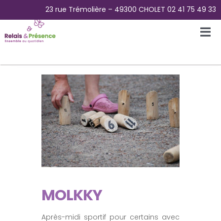
Passer
23 rue Trémolière – 49300 CHOLET 02 41 75 49 33
au
contenu
Tog
Nav
Accueil
L’Association
La Plateforme des aidants
La Maison Papillons – Accueil de jour
MOLKKY
Pour Qui ?
Après-midi sportif pour certains avec