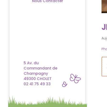
Nous Contacter
J
Auj
Pho
5 Av. du
Commandant de
Champagny
49300 CHOLET
02 41 75 49 33