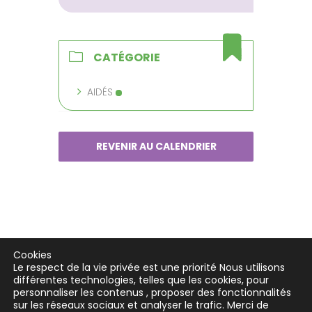
CATÉGORIE
AIDÉS
REVENIR AU CALENDRIER
Cookies
Le respect de la vie privée est une priorité Nous utilisons
différentes technologies, telles que les cookies, pour
personnaliser les contenus , proposer des fonctionnalités
sur les réseaux sociaux et analyser le trafic. Merci de