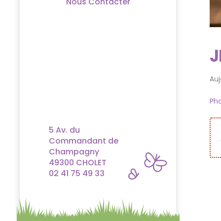
Nous Contacter
J
Auj
Pho
5 Av. du
Commandant de
Champagny
49300 CHOLET
02 41 75 49 33