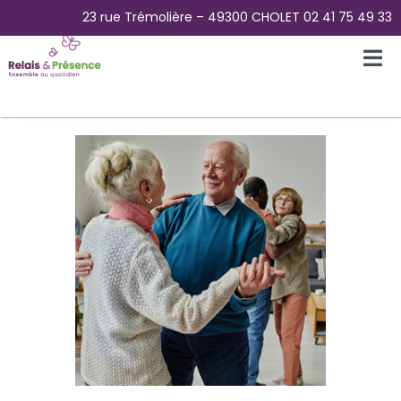
Passer
23 rue Trémolière – 49300 CHOLET 02 41 75 49 33
au
contenu
Tog
Nav
Accueil
L’Association
La Plateforme des aidants
La Maison Papillons – Accueil de jour
Pour Qui ?