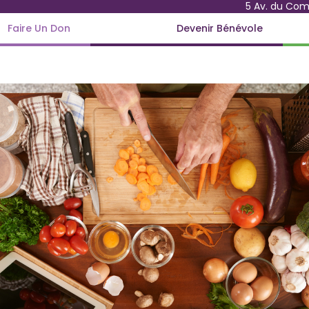
5 Av. du Co
Faire Un Don
Devenir Bénévole