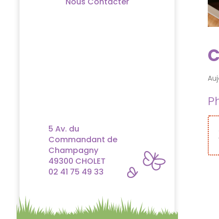
Nous Contacter
C
Auj
P
5 Av. du
Commandant de
Champagny
49300 CHOLET
02 41 75 49 33