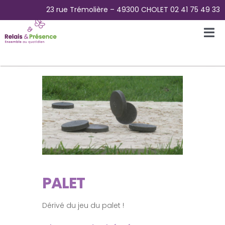
Passer
23 rue Trémolière – 49300 CHOLET 02 41 75 49 33
au
contenu
Tog
Nav
Accueil
L’Association
La Plateforme des aidants
La Maison Papillons – Accueil de jour
PALET
Pour Qui ?
Dérivé du jeu du palet !