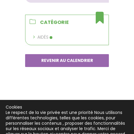
CATÉGORIE
AIDÉS
REVENIR AU CALENDRIER
Cookies
Le respect de la vie privée est une priorité Nous utilisons
différentes technologies, telles que les cookies, pour
personnaliser les contenus , proposer des fonctionnalités
sur les réseaux sociaux et analyser le trafic. Merci de