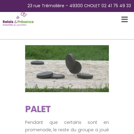
Passer
23 rue Trémolière – 49300 CHOLET 02 41 75 49 33
au
contenu
Tog
Nav
Accueil
L’Association
La Plateforme des aidants
La Maison Papillons – Accueil de jour
PALET
Pour Qui ?
Pendant que certains sont en
promenade, le reste du groupe a joué