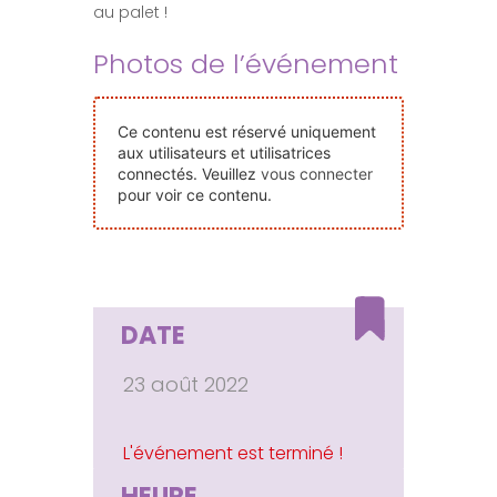
au palet !
Nos Événements
Photos de l’événement
Nous Contacter
Ce contenu est réservé uniquement
aux utilisateurs et utilisatrices
Devenir Bénévole
connectés. Veuillez
vous connecter
pour voir ce contenu.
Faire Un Don
Connexion-membre
DATE
23 août 2022
HEURE