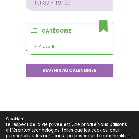
15h30 - 16h30
CATÉGORIE
AIDÉS
REVENIR AU CALENDRIER
Cookies
Le respect de la vie privée est une priorité Nous utilisons
différentes technologies, telles que les cookies, pour
personnaliser les contenus , proposer des fonctionnalités