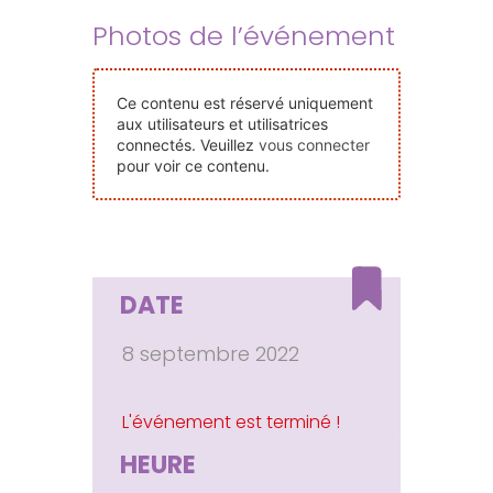
Nos Événements
Photos de l’événement
Nous Contacter
Ce contenu est réservé uniquement
aux utilisateurs et utilisatrices
connectés. Veuillez
vous connecter
Devenir Bénévole
pour voir ce contenu.
Faire Un Don
DATE
Connexion-membre
8 septembre 2022
HEURE