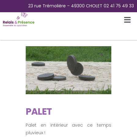
Passer
23 rue Trémolière – 49300 CHOLET 02 41 75 49 33
au
contenu
Tog
Nav
Accueil
L’Association
La Plateforme des aidants
La Maison Papillons – Accueil de jour
PALET
Pour Qui ?
Palet en intérieur avec ce temps
pluvieux !