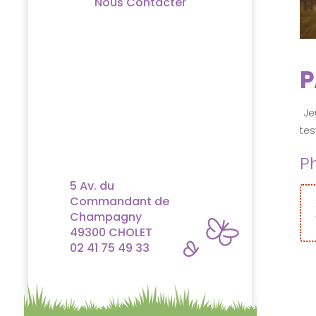
Nous Contacter
P
Jeu
tes
P
5 Av. du
Commandant de
Champagny
49300 CHOLET
02 41 75 49 33