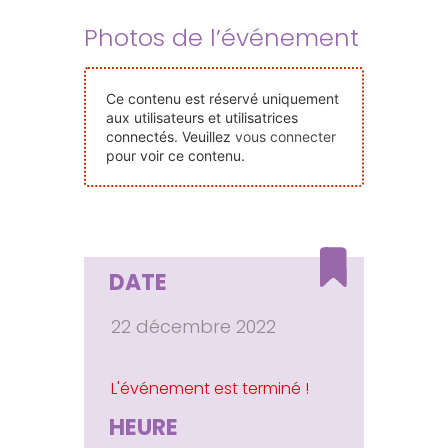
Nos Événements
Photos de l’événement
Nous Contacter
Ce contenu est réservé uniquement
aux utilisateurs et utilisatrices
connectés. Veuillez
vous connecter
Devenir Bénévole
pour voir ce contenu.
Faire Un Don
DATE
Connexion-membre
22 décembre 2022
HEURE