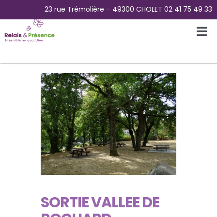
Passer
23 rue Trémolière – 49300 CHOLET 02 41 75 49 33
au
contenu
Tog
Nav
Accueil
L’Association
La Plateforme des aidants
La Maison Papillons – Accueil de jour
Pour Qui ?
SORTIE VALLEE DE